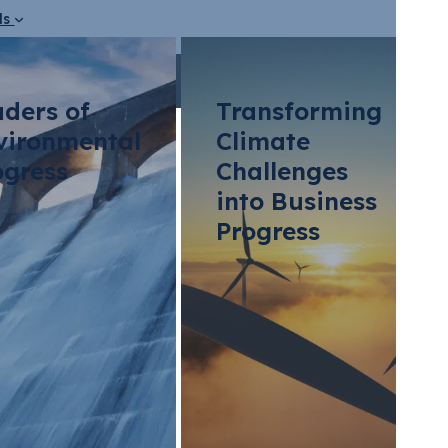
ds
aders of
Transforming
vironmental
Climate
ogress
Challenges
into Business
Progress
Hanna Morsch
Job title:
Team Lead EV Origination
Location:
Germany