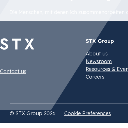
renewable ele
TIRUERT, LCF
TIRUERT, LCF
Die Menschen, mit denen ich zusammenarbeiten d
stay complian
STX Group
About us
Newsroom
Resources & Even
Contact us
Careers
© STX Group 2026
Cookie Preferences