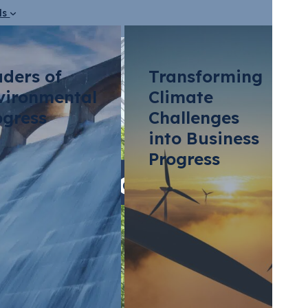
ds
aders of
Transforming
vironmental
Climate
ogress
Challenges
into Business
Progress
de Ahorro Energétic