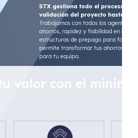
STX gestiona todo el proceso técn
validación del proyecto hasta su r
Trabajamos con todos los agentes del
ahorros, rapidez y fiabilidad en el pr
estructuras de prepago para facilitar
permite transformar tus ahorros en in
para tu equipo.
u valor con el mínimo
Tech Platform
ime
ickets
ickets
Fuel
efficiently with STRIVE by STX. Centralize
iance with the FuelEU Maritime regulation
pliance tickets under THG Quote,
pliance tickets under THG Quote,
Ensu